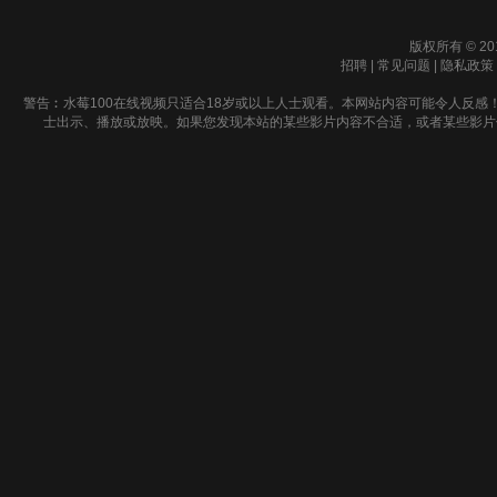
版权所有 © 20
招聘
|
常见问题
|
隐私政策
警告︰水莓100在线视频只适合18岁或以上人士观看。本网站内容可能令人反感
士出示、播放或放映。如果您发现本站的某些影片内容不合适，或者某些影片侵犯了您